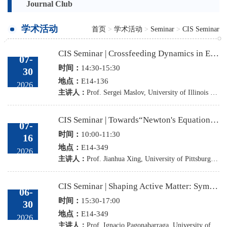
Journal Club
学术活动
首页
>
学术活动
>
Seminar
>
CIS Seminar
CIS Seminar | Crossfeeding Dynamics in Energy-Limited and Auxotrophic Microbial Communities
07-
时间：
14:30-15:30
30
地点：
E14-136
2026
主讲人：
Prof. Sergei Maslov, University of Illinois Urbana-Champaign
CIS Seminar | Towards“Newton's Equations” of Cell State Transitions
07-
时间：
10:00-11:30
16
地点：
E14-349
2026
主讲人：
Prof. Jianhua Xing, University of Pittsburgh, USA
CIS Seminar | Shaping Active Matter: Symmetry, Confinement, and Effective Interactions
06-
时间：
15:30-17:00
30
地点：
E14-349
2026
主讲人：
Prof. Ignacio Pagonabarraga, University of Barcelona Institute of Complex Systems