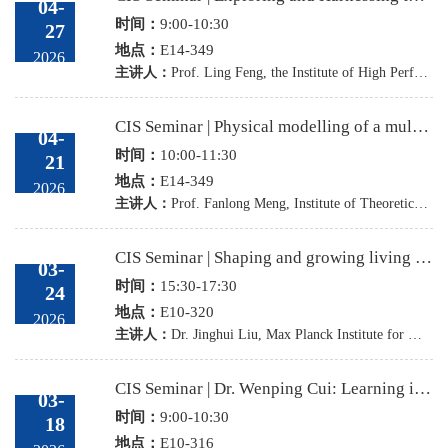
04-
时间：
9:00-10:30
27
地点：
E14-349
2026
主讲人：
Prof. Ling Feng, the Institute of High Performance Computing, A*STAR, Singapore
CIS Seminar | Physical modelling of a multiflagellated microswimmer and a smart tracking particle
04-
时间：
10:00-11:30
21
地点：
E14-349
2026
主讲人：
Prof. Fanlong Meng, Institute of Theoretical Physics, Chinese Academy of Sciences (ITP-CAS)
CIS Seminar | Shaping and growing living systems: From optical control to bioelectric growth
03-
时间：
15:30-17:30
24
地点：
E10-320
2026
主讲人：
Dr. Jinghui Liu, Max Planck Institute for Molecular Cell Biology and Genetics & Physics of Complex Systems
CIS Seminar | Dr. Wenping Cui: Learning in Artificial and Biological Systems — From In-Context Learning Phase Transitions to Animal behavioral learning
03-
时间：
9:00-10:30
18
地点：
E10-316