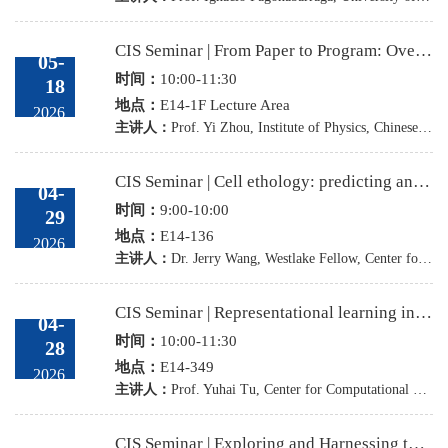
CIS Seminar | From Paper to Program: Overcoming the AI Coding Bottleneck in Science
05-
时间：
10:00-11:30
18
地点：
E14-1F Lecture Area
2026
主讲人：
Prof. Yi Zhou, Institute of Physics, Chinese Academy of Sciences
CIS Seminar | Cell ethology: predicting and steering cell behavior in tissue
04-
时间：
9:00-10:00
29
地点：
E14-136
2026
主讲人：
Dr. Jerry Wang, Westlake Fellow, Center for Interdisciplinary Studies (CIS)
CIS Seminar | Representational learning in brain and artificial neural networks: Lessons from the mouse olfactory system
04-
时间：
10:00-11:30
28
地点：
E14-349
2026
主讲人：
Prof. Yuhai Tu, Center for Computational Biology & Center for Computational Neuroscience Flatiron Institute, New York
CIS Seminar | Exploring and Harnessing the Edge of Chaos in Modern Neural Networks