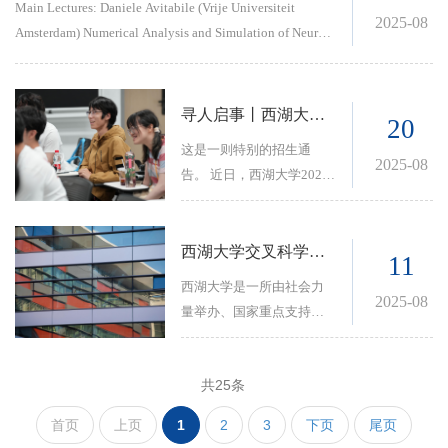
Main Lectures: Daniele Avitabile (Vrije Universiteit
议”，将于2026年8月23
辑，解码生命与复杂系统
2025-08
高强度科研实战，直击五
Amsterdam) Numerical Analysis and Simulation of Neural
日-8月27日在浙江杭州举
定量规律。各实验室的具
大前沿议题—— 锻造你在
Field Equations In these lectures, we explore both the
办。热忱欢迎研究机构、
体研究方向可通过西湖大
AI 时代真正稀缺的能力：
theoretical foundations and practical implementation of
高等院校、企业等各界的
学交叉科学中心官网
定义问题的科学品位、完
numerical simulations for neural field equations defined on
专家学者和学生参加本次
（https://cis.westlake.edu.c
寻人启事丨西湖大学首招交叉学科博士生
20
整的逻辑推理、直面前沿
arbitrary cortical geometries. We introduce projection
会议！ 欢迎老师和同学尽
n/）"科研队伍"查询。 生命
的勇气。
这是一则特别的招生通
schemes, including collocation and Galerkin approaches,
快登录网站
是什么？复杂系统如何演
2025-08
告。 近日，西湖大学2026
and discuss general theoretical frameworks for analyzing
http://softmat2026.cpsjourn
化？在人工智能与大数据
年接收推免直博生报名的
the convergence properties of Finite Element and Spectral
als.cn/完成注册、投稿。会
时代，传统的单一学科已
消息发布。（点击查看：
method variants. The course will culminate in a hands-on
议相关事宜通知如下。
无法解答这些终极科学问
西湖大学2026年推免直博
西湖大学交叉科学中心2026年博士研究生招生简章
session where participants will simulate neural fields on
11
题。定量生物学与复杂系
生招生正式启动） 在招生
one-dimensional and two-dimensional cortices. Although
统科学正作为一股新兴的
西湖大学是一所由社会力
学科里，我们看到了两个
2025-08
the tutorial is language agnostic, Matlab, Python, and Julia
交叉力量，引领着下一代
量举办、国家重点支持的
新招生的交叉专业：“定量
are recommended for their ease of use given the short
科学革命。在这里，物理
新型高等学校，实行独立
生物学与复杂系统”与“可持
duration of the lecture. Time permitting, we will also
学的逻辑、数学的严谨、
实验室（Principal
续发展科学与技术”。这是
examine models with stochastic inputs and delve into
共25条
计算机的算力与生命科学
Investigator, PI）制度，并
属于国家研究生教育学科
forward uncertainty quantification in this context.
的奥秘将发生奇妙的碰
建立和完善了寓教于研的
首页
上页
1
2
3
下页
尾页
专业目录外的交叉学科，
撞。 为加强高校学生学术
博士研究生人才培养体