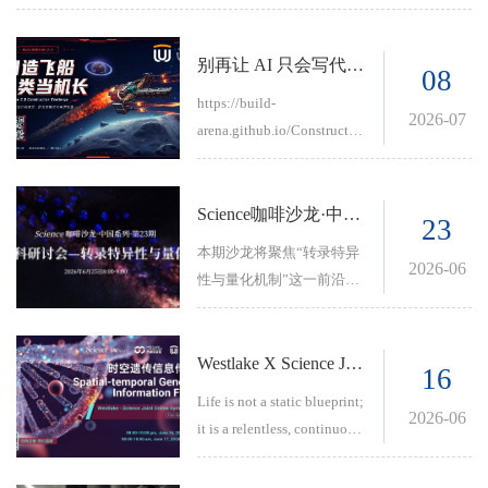
别再让 AI 只会写代码了：这次，让它造一艘能入轨的飞船
08
https://build-
2026-07
arena.github.io/Constructio
nChallenge/第一赛季：飞
向宇宙，浩瀚无垠！你有
没有想过：如果把一个 AI
Science咖啡沙龙·中国系列·第23期｜跨学科研讨会—转录特异性与量化机制
23
Agent 放进《Besiege》的
本期沙龙将聚焦“转录特异
太空沙盒，它能不能靠自
2026-06
性与量化机制”这一前沿交
己造出一艘飞船？不是画
叉议题，在单分子成像与
概念图，不是写一段模拟
定量生物学的双重视角
代码。而是在真实物理世
下，重新审视真核生物转
Westlake X Science Joint Online Symposium | Spatial-temporal Genetic Information Flow 时空遗传信息传递
16
界里，一块方块、一台推
录因子如何在浩瀚基因组
Life is not a static blueprint;
进器，一步步把飞船搭出
中实现精准调控。
2026-06
it is a relentless, continuous
来。最后，把它交到你手
spatial-temporal flow of
里。由你点火，由你修正
genetic information.
姿态，由你把它送进轨