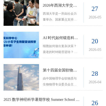
Whether viewed through the
2026年西湖大学交叉科学中心夏令营公告
道。这就是 BuildArena 2.0
27
lens of embryonic
Construction Challenge。
西湖大学是一所由社会力
development, the onset of
2026-05
对于目前的前沿 AI ...
量举办、国家重点支持的
disease, or the activity of
新型高等学校，实行独立
neural circuits,
实验室（Principle
understanding this flow is
Investigator, PI）制度，并
AI 时代如何锻造科学核心能力？交叉科学中心小石子生物聚变训练营开放申请！
20
perhaps the key to
建立和完善了寓教于研的
细胞如何做出复杂决策？
unlocking the underlying
博士研究生人才培养体
2026-05
衰老的时钟能否逆转？ 噪
logic of life itself.
系。西湖大学交叉科学中
声是缺陷还是功能？秩序
心已组建了15个跨学科核
又如何从混沌中涌现？
心教研团队，聚焦物质科
…… 这些，是定量生物学
第十四届全国软物质与生命物质物理学术会议
28
学、生命科学、人工智能
与复杂系统最激动人心的
由中国物理学会软物质与
等领域的深度交叉融合，
前沿谜题。 今年夏天，
2026-04
生物物理专业委员会主
结合实验与数据驱动的研
2026 小石子生物聚变训练
办，浙江大学与西湖大学
究范式，推动理论研究，
营 (Pebble BioFusion) 全新
承办的“第十四届全国软物
定量分析揭示生命与复杂
2025 数学神经科学暑期学校 Summer School on Mathematical Neuroscience
升级回归！ 没有灌输式讲
26
质与生命物质物理学术会
系统现象背后的结构与逻
座，没有工具速成。 两周