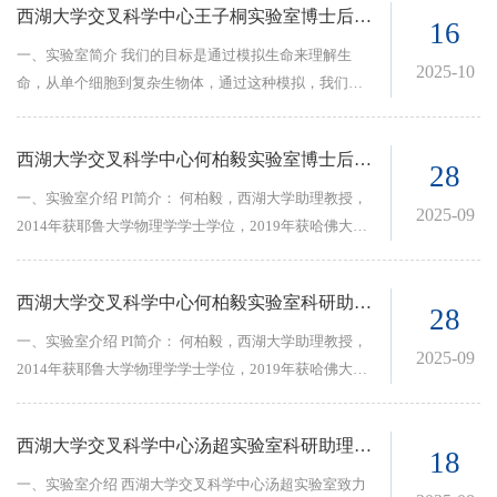
子结构基序来控制和改变细胞功能。有关当前职位空
西湖大学交叉科学中心王子桐实验室博士后招聘启事
（Stochasticity）、异质性（Heterogeneity）同细胞命运
物-宿主的相互作用，致力于解密病原微生物攻克宿主天
16
缺，请参考 https://chenlab.org/page/join-us。
决定的联系；从微观角度讲，我们希望诠释生物大分子
然免疫屏障的分子机制，并将这些机制应用于药物递送
一、实验室简介 我们的目标是通过模拟生命来理解生
2025-10
机器在单分子水平的运行机制。
材料的设计。近年来，课题组在Nature
命，从单个细胞到复杂生物体，通过这种模拟，我们期
Nanotechnology、Proc. Natl. Acad. Sci. USA、Advanced
望能够改善生命。这是一个宏大的挑战，前进的道路并
Materials、Angew. Chem. Int. Ed.、ACS Nano等高水平期
非总是清晰可见，但正是这一点让人感到激动和兴奋。
西湖大学交叉科学中心何柏毅实验室博士后招聘启事
刊发表论文20余篇，其中3篇论文被ESI评为全球前1%的
为了应对人体的复杂性，我们的研究跨越多种疾病和器
28
高被引论文。张越博士主持国自然青年科学基金项目B类
官，并根据需要灵活运用分子生物学、物理学、数学和
一、实验室介绍 PI简介： 何柏毅，西湖大学助理教授，
2025-09
1项，并担任Bioactive Materials和Asian Journal of
计算机科学等领域的工具。最近的项目包括：运用可解
2014年获耶鲁大学物理学学士学位，2019年获哈佛大学
Pharmaceutical Sciences杂志的青年编委，以及Chinese
释性人工智能（explainable AI）识别驱动T细胞浸润的
应用物理学博士学位，2019年至2023年在斯坦福大学从
Association for Biomaterials（CAB）交流委员会的联合
关键因素；利用几何深度学习从静态组织图像预测肿瘤
事博士后工作，于2023年入职西湖大学。目前主要研究
主席。 课题组关注人工智能、微生物学、免疫学、晶体
西湖大学交叉科学中心何柏毅实验室科研助理招聘启事
动力学，开发虚拟肿瘤模型；开发主动学习框架以加速
方向为微生物群落生态与演化的定量原理，广泛研究方
28
学和材料学等交叉领域的前沿研究。更多关于课题组介
合成生物学中的设计-构建周期。
向包括合成生物学、生物物理学等；研究成果提供了剖
一、实验室介绍 PI简介： 何柏毅，西湖大学助理教授，
绍信息请见实验室网站：https://yz.lab.westlake.edu.cn。
2025-09
析微生物组复杂性的高通量实验方法和数学模型，已在
2014年获耶鲁大学物理学学士学位，2019年获哈佛大学
Cell、Nat Microbiol、eLife、Nat Commun等期刊上以第
应用物理学博士学位，2019年至2023年在斯坦福大学从
一或通讯作者发表。 实验室介绍或课题组主要研究方
事博士后工作，于2023年入职西湖大学。目前主要研究
西湖大学交叉科学中心汤超实验室科研助理招聘启事
向： 微生物群落对宿主的健康产生广泛且重要的影响，
方向为微生物群落生态与演化的定量原理，广泛研究方
18
其工程是改善宿主健康的重要工具。利用数学模型、计
向包括合成生物学、生物物理学等；研究成果提供了剖
一、实验室介绍 西湖大学交叉科学中心汤超实验室致力