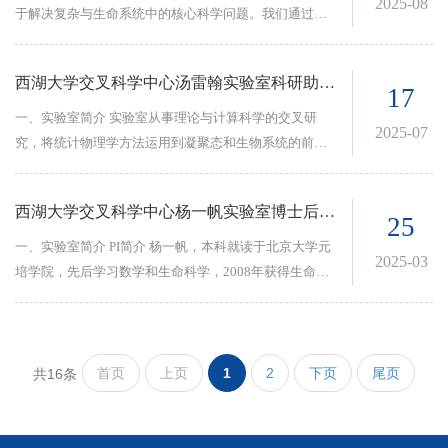
2025-08
算生物学、高通量合成生物实验等，我们致力于发现微
析微生物组复杂性的高通量实验方法和数学模型，已在
于解决复杂与生命系统中的核心科学问题。我们通过理
生物生态学和进化中的定量原理。主要研究方向和手段
Cell、Nat Microbiol、eLife、Nat Commun等期刊上以第
论、计算、实验和数据相结合，开展覆盖数学、物理
包括：微生物互作机制、微生物组进化实验、微生物生
一或通讯作者发表。 实验室介绍或课题组主要研究方
学、生命科学和人工智能等领域的交叉科学研究。实验
态与进化学数学模型、自动化群落组装实验、代谢组
西湖大学交叉科学中心汤雷翰实验室科研助理招聘启事
向： 微生物群落对宿主的健康产生广泛且重要的影响，
室当前的研究方向包括且不限于：生物网络、发育和再
17
学、宏基因组学等。同时，我们也广泛关注生命系统的
其工程是改善宿主健康的重要工具。利用数学模型、计
生、AI for Life Science、复杂系统（包括人工智能）的
一、实验室简介 实验室从事理论与计算科学的交叉研
物理学和合成生物学，比如：基因网络数学模型、随机
2025-07
算生物学、高通量合成生物实验等，我们致力于发现微
物理基础。 更多介绍详见：
究，将统计物理学方法运用到凝聚态和生物系统的前沿
过程、无序系统、统计物理学等。我们是一个交叉学科
生物生态学和进化中的定量原理。主要研究方向和手段
https://www.westlake.edu.cn/faculty/chao-tang.shtml
课题中，对大尺度的时空结构和涨落等性质进行定量建
实验室，欢迎不同学科背景的学者加盟，一起在微生物
包括：微生物互作机制、微生物组进化实验、微生物生
模与分析。我们与实验组合作，开发分析和整合细胞层
组和其它生命系统里寻找定量原理。如需了解更多，请
态与进化学数学模型、自动化群落组装实验、代谢组
西湖大学交叉科学中心杨一帆实验室博士后招聘启事
面生物数据和行为的定量工具和模型。正在进行的研究
25
查阅以下链接：https://ho.lab.westlake.edu.cn/
学、宏基因组学等。同时，我们也广泛关注生命系统的
方向包括：活性液体薄膜中的图案形成，多组分蛋白溶
一、实验室简介 PI简介 杨一帆，本科就读于北京大学元
物理学和合成生物学，比如：基因网络数学模型、随机
2025-03
液中凝聚体的形成及润湿特性，退火玻璃系统中的Mattis
培学院，先后学习数学和生命科学，2008年获得生命科
过程、无序系统、统计物理学等。我们是一个交叉学科
型有序与慢动力学，深度神经网络的学习动力学，及疫
学学士学位。于2011年和2016年获得法国巴黎第五大学
实验室，欢迎不同学科背景的学者加盟，一起在微生物
情控制建模和分析。
硕士和博士学位。2019年于以色列威兹曼研究所开展博
组和其它生命系统里寻找定量原理。如需了解更多，请
士后研究，师从于系统生物学大师Uri Alon。已于2025
查阅以下链接：https://ho.lab.westlake.edu.cn/
年1月加入西湖大学，担任特聘研究员，研究兴趣集中在
首页
上页
1
2
下页
尾页
共16条
生物衰老中的非线性动力学，统计物理和定量生理学。