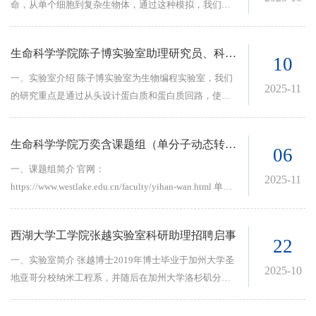
命，从单个细胞到复杂生物体，通过这种模拟，我们期
望能够改善生命。这是一个宏大的挑战，前进的道路并
非总是清晰可见，但正是这一点让人感到激动和兴奋。
生命科学学院陈子博实验室助理研究员、科研助理招聘启事
为了应对人体的复杂性，我们的研究跨越多种疾病和器
10
官，并根据需要灵活运用分子生物学、物理学、数学和
一、实验室介绍 陈子博实验室为生物编程实验室，我们
2025-11
计算机科学等领域的工具。最近的项目包括：运用可解
的研究重点是通过从头设计蛋白质和蛋白质回路，使它
释性人工智能（explainable AI）识别驱动T细胞浸润的
们编码信息并在试管和细胞中对生物行为进行编程。实
关键因素；利用几何深度学习从静态组织图像预测肿瘤
验室的研究项目从基础问题到实际应用，大致可以分为
生命科学学院万奕含课题组（单分子动态转录组系统生物学实验室）科研助理招聘启事
动力学，开发虚拟肿瘤模型；开发主动学习框架以加速
以下两个方向： 1. 使用蛋白质进行分子计算。我们设计
06
合成生物学中的设计-构建周期。
蛋白质回路，使其在细胞内外进行可编程、高鲁棒性的
一、课题组简介 官网：
2025-11
计算，并且可预测地控制细胞功能。电路组件是使用
https://www.westlake.edu.cn/faculty/yihan-wan.html 单分
Rosetta从头设计的蛋白质，以便在单分子水平上完全定
子动态转录组系统生物学实验室致力于以高通量单细
制其功能。 2. 蛋白质的可编程自组装。自然界中的蛋白
胞、单分子（RNA/protein）活细胞成像及分析技术为基
西湖大学工学院张越实验室科研助理招聘启事
质能自组装成对细胞功能至关重要的三维多聚体结构。
础，实现对内源基因表达的实时观测（dynamic nascent
22
在大多数情况下，控制此类组装的“算法”写在相邻蛋白
RNA imaging）。通过结合分子细胞生物学、生物物
一、实验室简介 张越博士2019年博士毕业于加州大学圣
2025-10
质之间的局部相互作用中，从而允许复杂结构从简单的
理、光学成像、生物信息学等研究领域，我们期望能够
地亚哥分校纳米工程系，并随后在加州大学洛杉矶分校
构建块中自主产生。我们从头设计类似的蛋白质，使其
推动对于基因表达调控现有认知维度的拓展。从宏观角
进行了博士后研究，于2022年秋季加入西湖大学任感染
自组装成可自定义的多聚体结构，从而提供通用的超分
度讲，我们希望理解生命系统的随机性
和免疫调节实验室独立负责人。张越博士团队关注微生