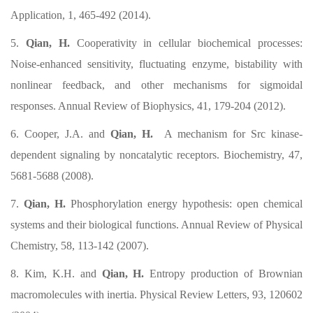
Application, 1, 465-492 (2014).
5.
Qian, H.
Cooperativity in cellular biochemical processes:
Noise-enhanced sensitivity, fluctuating enzyme, bistability with
nonlinear feedback, and other mechanisms for sigmoidal
responses. Annual Review of Biophysics, 41, 179-204 (2012).
6. Cooper, J.A. and
Qian, H.
A mechanism for Src kinase-
dependent signaling by noncatalytic receptors. Biochemistry, 47,
5681-5688 (2008).
7.
Qian, H.
Phosphorylation energy hypothesis: open chemical
systems and their biological functions. Annual Review of Physical
Chemistry, 58, 113-142 (2007).
8. Kim, K.H. and
Qian, H.
Entropy production of Brownian
macromolecules with inertia. Physical Review Letters, 93, 120602