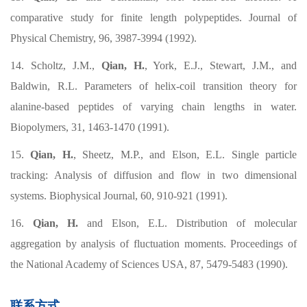
comparative study for finite length polypeptides. Journal of
Physical Chemistry, 96, 3987-3994 (1992).
14. Scholtz, J.M.,
Qian, H.
, York, E.J., Stewart, J.M., and
Baldwin, R.L. Parameters of helix-coil transition theory for
alanine-based peptides of varying chain lengths in water.
Biopolymers, 31, 1463-1470 (1991).
15.
Qian, H.
, Sheetz, M.P., and Elson, E.L. Single particle
tracking: Analysis of diffusion and flow in two dimensional
systems. Biophysical Journal, 60, 910-921 (1991).
16.
Qian, H.
and Elson, E.L. Distribution of molecular
aggregation by analysis of fluctuation moments. Proceedings of
the National Academy of Sciences USA, 87, 5479-5483 (1990).
联系方式