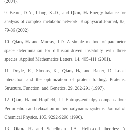
(2004).
9. Beard, D.A., Liang, S.-D., and
Qian, H.
Energy balance for
analysis of complex metabolic network. Biophysical Journal, 83,
79-86 (2002).
10.
Qian, H.
and Murray, J.D. A simple method of parameter
space determination for diffusion-driven instability with three
species. Applied Mathematics Letters, 14, 405-411 (2001).
11. Doyle, R., Simons, K.,
Qian, H.
, and Baker, D. Local
interaction and the optimization of protein folding. Proteins:
Structure, Function, and Genetics, 29, 282-291 (1997).
12.
Qian, H.
and Hopfield, J.J. Entropy-enthalpy compensation:
Perturbation and relaxation in thermodynamic systems. Journal of
Chemical Physics, 105, 9292-9298 (1996).
13.
Qian, H.
and Schellman, J.A. Helix-coil theories: A